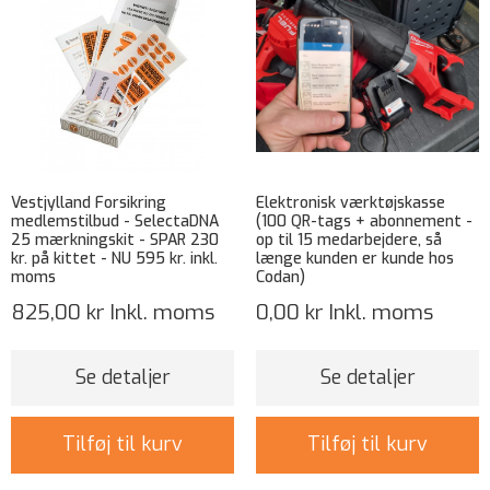
Vestjylland Forsikring
Elektronisk værktøjskasse
medlemstilbud - SelectaDNA
(100 QR-tags + abonnement -
25 mærkningskit - SPAR 230
op til 15 medarbejdere, så
kr. på kittet - NU 595 kr. inkl.
længe kunden er kunde hos
moms
Codan)
825,00 kr
Inkl. moms
0,00 kr
Inkl. moms
Se detaljer
Se detaljer
Tilføj til kurv
Tilføj til kurv