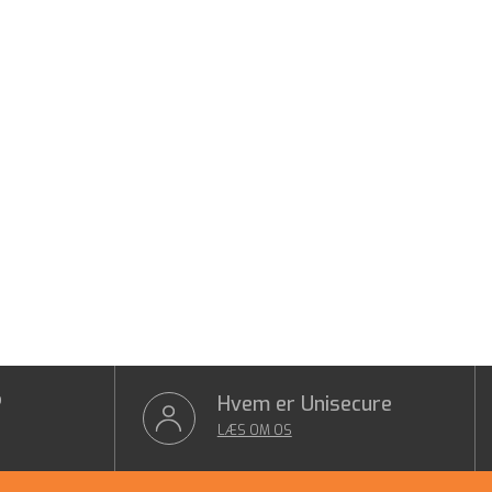
?
Hvem er Unisecure
LÆS OM OS