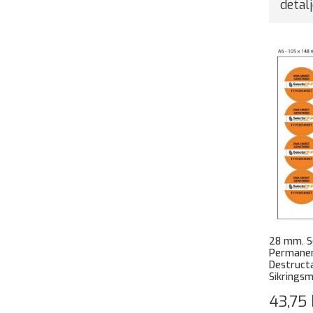
detalj
28 mm. S
Permanen
Destruct
Sikringsm
43,75 