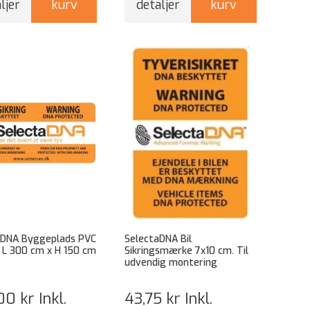
ljer
kurv
detaljer
kurv
aDNA Byggeplads PVC
SelectaDNA Bil
 L 300 cm x H 150 cm
Sikringsmærke 7x10 cm. Til
udvendig montering
00 kr
Inkl.
43,75 kr
Inkl.