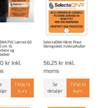
aDNA PVC Lærred 60
SelectaDNA Hårdt Plast
 cm. til
Sikringsskilt m/skruehuller
rkere og
ladser
50 kr
Inkl.
56,25 kr
Inkl.
s
moms
e
Tilføj til
Se
Tilføj til
ljer
kurv
detaljer
kurv