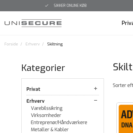
SIKKER ONLINE KØB
Priv
Forside
Erhverv
Skiltning
Skil
Kategorier
Sorter ef
Privat
Erhverv
Varebilssikring
Virksomheder
Entreprenør/Håndværkere
Metaller & Kabler