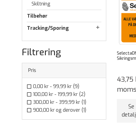
Skiltning
Tilbehør
Tracking/Sporing
Filtrering
SelectaD
Sikringsm
Pris
43,75 
0,00 kr
-
99,99 kr
(9)
mom
100,00 kr
-
199,99 kr
(2)
300,00 kr
-
399,99 kr
(1)
Se
900,00 kr
og derover
(1)
detalj