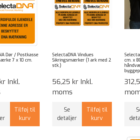
NA Dør / Postkasse
SelectaDNA Vindues
Select
ærke 7 x 10 cm.
Sikringsmærker (1 ark med 2
cm. x 80
stk.)
håndvæ
byggep
kr
Inkl.
56,25 kr
Inkl.
312,
s
moms
mom
Tilføj til
Se
Tilføj til
S
er
kurv
detaljer
kurv
deta