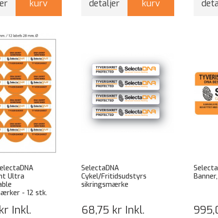
er
kurv
detaljer
kurv
deta
electaDNA
SelectaDNA
Select
t Ultra
Cykel/Fritidsudstyrs
Banner,
able
sikringsmærke
ærker - 12 stk.
kr
Inkl.
68,75 kr
Inkl.
995,