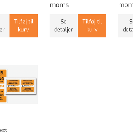
s
moms
mom
Tilføj til
Se
Tilføj til
S
er
kurv
detaljer
kurv
deta
sæt