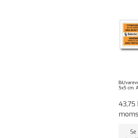
Bil/vare
5x5 cm. A
43,75 
mom
Se