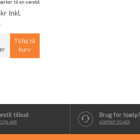
ærker til en varebil
 kr
Inkl.
s
Tilføj til
er
kurv
estil tilbud
Brug for hjælp
ESTIL HER
KONTAKT OS HER