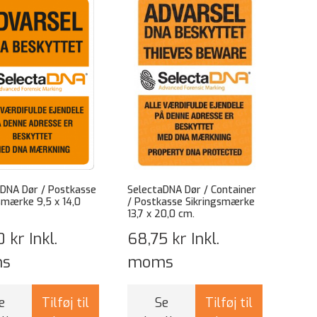
DNA Dør / Postkasse
SelectaDNA Dør / Container
smærke 9,5 x 14,0
/ Postkasse Sikringsmærke
13,7 x 20,0 cm.
0 kr
Inkl.
68,75 kr
Inkl.
s
moms
e
Tilføj til
Se
Tilføj til