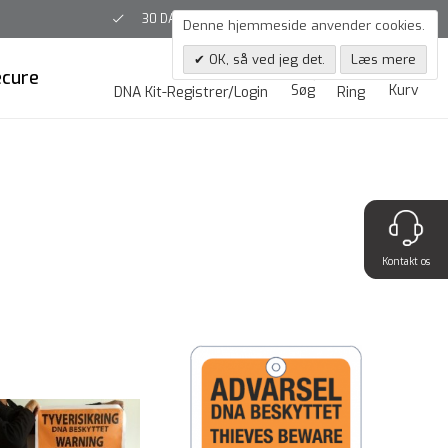
30 DAGES FULD RETURRET
Denne hjemmeside anvender cookies.
OK, så ved jeg det.
Læs mere
0
ecure
Søg
Kurv
DNA Kit-Registrer/Login
Ring
Kontakt os