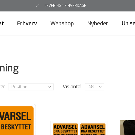
LEVERING 1-3 HVERDAGE
at
Erhverv
Webshop
Nyheder
Unis
tning
ter
Vis antal