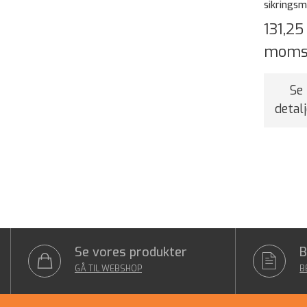
sikringsm
131,25
mom
Se
detalj
Se vores produkter
B
GÅ TIL WEBSHOP
B