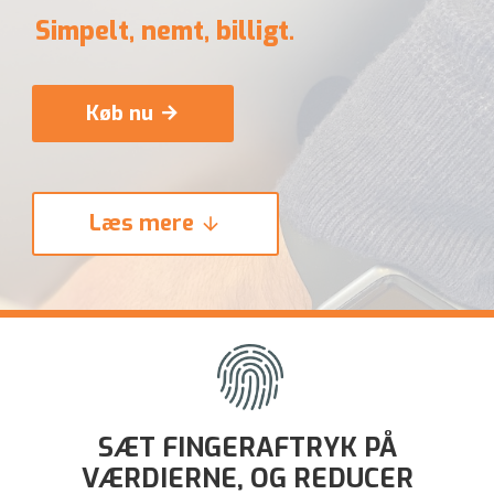
arrow_forward
arrow_downward
SÆT FINGERAFTRYK PÅ
VÆRDIERNE, OG REDUCER