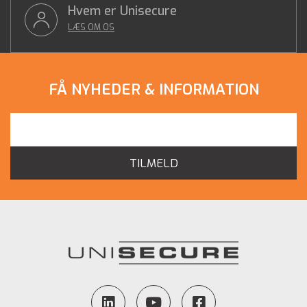
Hvem er Unisecure
LÆS OM OS
FÅ NYHEDER & INFORMATION
TILMELD