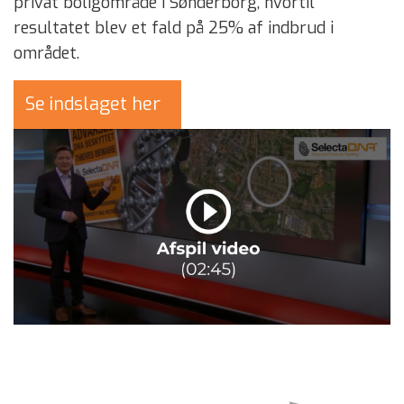
privat boligområde i Sønderborg, hvortil
resultatet blev et fald på 25% af indbrud i
området.
Se indslaget her