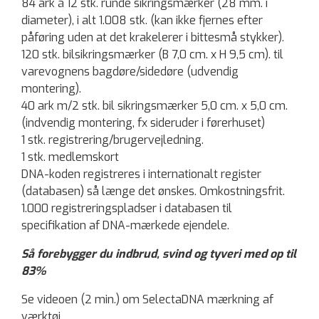
84 ark á 12 stk. runde sikringsmærker (28 mm. i
diameter), i alt 1.008 stk. (kan ikke fjernes efter
påføring uden at det krakelerer i bittesmå stykker).
120 stk. bilsikringsmærker (B 7,0 cm. x H 9,5 cm). til
varevognens bagdøre/sidedøre (udvendig
montering).
40 ark m/2 stk. bil sikringsmærker 5,0 cm. x 5,0 cm.
(indvendig montering, fx sideruder i førerhuset)
1 stk. registrering/brugervejledning.
1 stk. medlemskort
DNA-koden registreres i internationalt register
(databasen) så længe det ønskes. Omkostningsfrit.
1.000 registreringspladser i databasen til
specifikation af DNA-mærkede ejendele.
Så forebygger du indbrud, svind og tyveri med op til
83%
Se videoen (2 min.) om SelectaDNA mærkning af
værktøj.