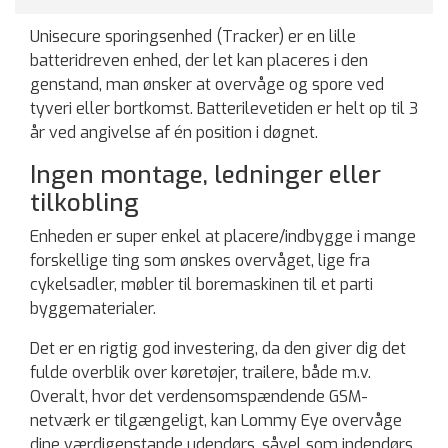
Unisecure sporingsenhed (Tracker) er en lille
batteridreven enhed, der let kan placeres i den
genstand, man ønsker at overvåge og spore ved
tyveri eller bortkomst. Batterilevetiden er helt op til 3
år ved angivelse af én position i døgnet.
Ingen montage, ledninger eller
tilkobling
Enheden er super enkel at placere/indbygge i mange
forskellige ting som ønskes overvåget, lige fra
cykelsadler, møbler til boremaskinen til et parti
byggematerialer.
Det er en rigtig god investering, da den giver dig det
fulde overblik over køretøjer, trailere, både m.v.
Overalt, hvor det verdensomspændende GSM-
netværk er tilgængeligt, kan Lommy Eye overvåge
dine værdigenstande udendørs, såvel som indendørs